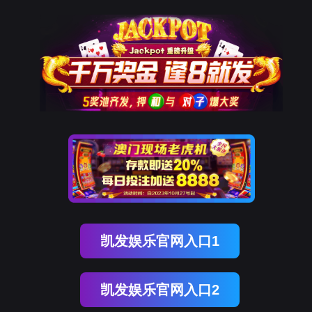
凯发娱乐官网入口1
凯发娱乐官网入口2